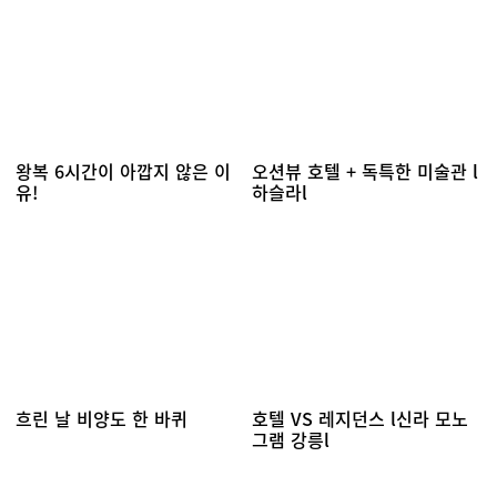
왕복 6시간이 아깝지 않은 이
오션뷰 호텔 + 독특한 미술관 l
유!
하슬라l
흐린 날 비양도 한 바퀴
호텔 VS 레지던스 l신라 모노
그램 강릉l