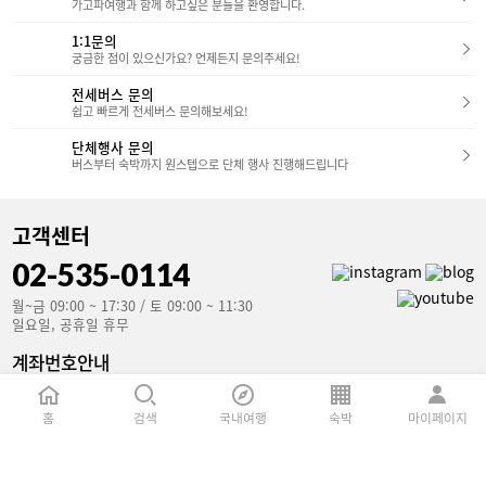
가고파여행과 함께 하고싶은 분들을 환영합니다.
1:1문의
궁금한 점이 있으신가요? 언제든지 문의주세요!
전세버스 문의
쉽고 빠르게 전세버스 문의해보세요!
단체행사 문의
버스부터 숙박까지 원스텝으로 단체 행사 진행해드립니다
고객센터
02-535-0114
월~금 09:00 ~ 17:30 / 토 09:00 ~ 11:30
일요일, 공휴일 휴무
계좌번호안내
국민은행(예금주 : 가고파여행)
853801-04-106907
홈
검색
국내여행
숙박
마이페이지