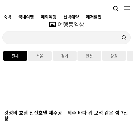
숙박
국내여행
해외여행
선박예약
레저할인
여행동영상
전체
서울
경기
인천
강원
갓성비 호텔 신신호텔 제주공
제주 바다 위 보석 같은 섬 7선
항