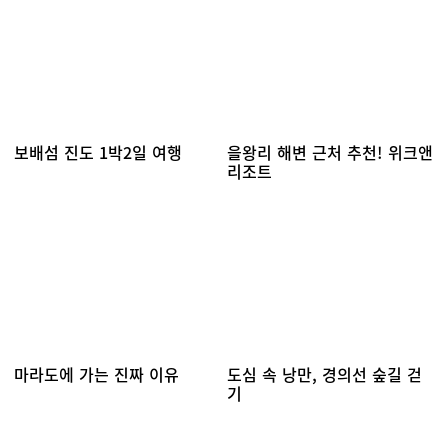
보배섬 진도 1박2일 여행
을왕리 해변 근처 추천! 위크앤
리조트
마라도에 가는 진짜 이유
도심 속 낭만, 경의선 숲길 걷
기