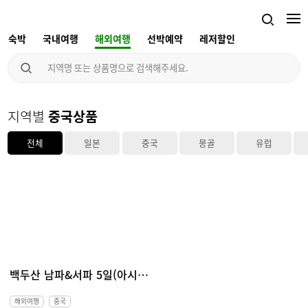
숙박
국내여행
해외여행
선박예약
레저할인
지역별
중국상품
전체
일본
중국
몽골
유럽
백두산 남파&서파 5일(아시아나항공 - 대련 in, 장춘 out)
해외여행
중국