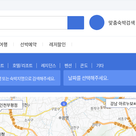
맞춤숙박검색
여행
선박예약
레저할인
조트
호텔/리조트
레지던스
펜션
콘도
기타
날짜를 선택해주세요.
강남 아르누보
 인천부평점