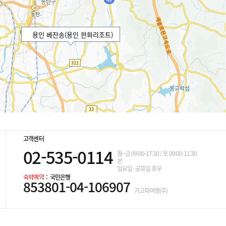
용인 베잔송(용인 한화리조트)
고객센터
02-535-0114
월~금 09:00-17:30 / 토 09:00-11:30
분
일요일 · 공휴일 휴무
숙박예약
: 국민은행
853801-04-106907
가고파여행(주)