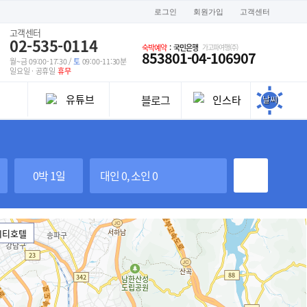
로그인
회원가입
고객센터
고객센터
02-535-0114
가고파여행(주)
숙박예약
: 국민은행
853801-04-106907
월~금 09:00-17:30 /
토
09:00-11:30분
일요일 · 공휴일
휴무
블로그
유튜브
인스타
날씨
0박 1일
대인 0, 소인 0
씨티호텔