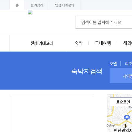
홈
즐겨찾기
입점·제휴문의
숙박
국내여행
해외
전체 카테고리
호텔
리
숙박지검색
토요코인