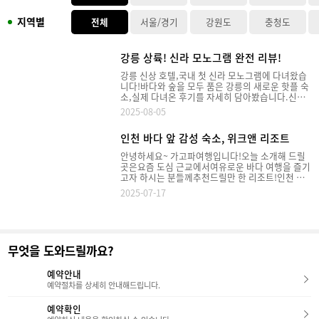
지역별
전체
서울/경기
강원도
충청도
강릉 상륙! 신라 모노그램 완전 리뷰!
강릉 신상 호텔,국내 첫 신라 모노그램에 다녀왔습
니다!바다와 숲을 모두 품은 강릉의 새로운 핫플 숙
소,실제 다녀온 후기를 자세히 담아봤습니다.신라
모노그램은 삼성그룹 계열사호텔 신라에서 운영하
2025-08-05
는프리미엄 리이프스타일 브랜드예요. 첫 지점은
베트남 다낭에 오픈 했었고,이번에 국내 첫 모노그
인천 바다 앞 감성 숙소, 위크앤 리조트
램이7월 31일 강릉 에 오픈했습니다.신라 모노그램
이란?신라호텔이 만든 조금 더 캐주얼한 감성 호텔
안녕하세요~ 가고파여행입니다!오늘 소개해 드릴
브랜드예요.전통적인 5성급 호텔의 포멀함에서 벗
곳은요즘 도심 근교에서여유로운 바다 여행을 즐기
어나,일상 속 여유를 즐길 수 있는 감성적인 호텔이
고자 하시는 분들께추천드릴만 한 리조트!인천 을
라는 점이 특징이에요. 저희는 청량리역에서 KTX
왕리 해변 근처에 위치한위크앤 리조트입니다.인천
를 이용했습니다. KTX로 강릉역까지는약 1시간 30
2025-07-17
은 서울에서 차로 약 1시간 거리에 위치해 있고, 동
분,이후 택시로 약 10분 정도 이동해 편하게 도착할
화 속 골목길이 펼쳐진송월동 동화마을 짙은 색채
수 있었는데요강릉역과 가까워 접근성이 매우 좋았
의 문화가 살아 있는차이나타운과 월미도, 그리고
어요! 가는 길에는 송정 해송숲길, 강릉항 그리고안
탁 트인 전망의월미산까지다양한 매력을 품고 있는
목해변과 강릉 거피거리 등잠깐씩 둘러보기 좋은
도시, 인천입니다.​이번 글에서는 을왕리 바다 근처
명소들이 있어여행 동선 짜기에도 무척 좋더라구
무엇을 도와드릴까요?
숙소 중감성적인 분위기와 다양한 부대시설,그리고
요!외관 호텔로 들어서기 전,세 채의 커다란 건물이
가족/커플 모두 만족할 수 있는 구성을 갖춘위크앤
먼저 눈에 들어왔어요.모노그램은 호텔동과 레지던
리조트 소개 시작하겠습니다. - 리조트 외관 & 입구
예약안내
스동으로 나뉘어 운영되고 있었는데요.이번 포스팅
분위기 -​​입구에 들어서면 모던하고 감성적인 외관
예약절차를 상세히 안내해드립니다.
에서는 호텔동과 레지던스동을 비교하며각 로비,
의 건물이 눈에 띄고, 깔끔하고 모던한 외관의 위크
객실, 주요 시설을 소개해드릴게요!로비​- 레지던스
앤 리조트는지상·지하 주차장이 모두 마련돼 있어
예약확인
- 먼저 레지던스 로비부터 가볼게요모노그램 레지
주차 스트레스 없이 이용 가능했습니다.체크인 시