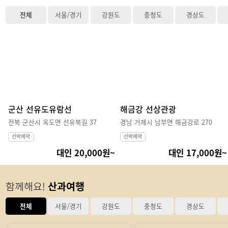
전체
서울/경기
강원도
충청도
경상도
군산 선유도유람선
해금강 선상관광
전북 군산시 옥도면 선유북길 37
경남 거제시 남부면 해금강로 270
선박예약
선박예약
대인 20,000원~
대인 17,000원~
함께해요!
산과여행
전체
서울/경기
강원도
충청도
경상도