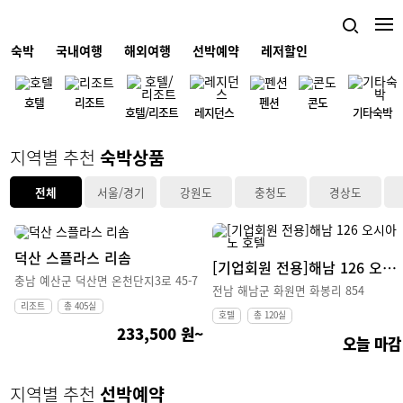
04 / 05
숙박
국내여행
해외여행
선박예약
레저할인
호텔
리조트
펜션
콘도
호텔/리조트
레지던스
기타숙박
지역별 추천
숙박상품
전체
서울/경기
강원도
충청도
경상도
덕산 스플라스 리솜
[기업회원 전용]해남 126 오시아노 호텔
충남 예산군 덕산면 온천단지3로 45-7
전남 해남군 화원면 화봉리 854
리조트
총 405실
호텔
총 120실
233,500 원~
오늘 마감
지역별 추천
선박예약