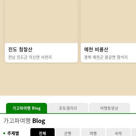
진도 첨찰산
예천 비룡산
전남 진도군 의신면 사천리
경북 예천군 용궁면 향석리
가고파여행
Blog
포토갤러리
여행동영상
가고파여행
Blog
주제별
전체
산행
여행
숙박