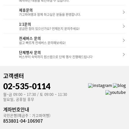
던스의 체크인은 15시체크아웃은 11시입니다 전
예약하신 내용을 확인하실 수 있습니다.
차량 번호 등록을 하면,체크아웃 당일 낮 12시까지
체적으로 베이지 톤의 단정한 인테리어로 되어 있
자유로운 입출입이 가능하다는 점도 아주 편리했어
었는데요.은은한 조명이 따듯한 느낌을 더해줬어
제휴문의
요. 로비는 높은 층고 덕분에 개방감이 느껴지고,분
요 통창 너머로는 분수대와 수영장이 보였는데요덕
가고파여행과 함께 하고싶은 분들을 환영합니다.
홍색 조형물과 인테리어가 감성적인 분위기를 더해
분에 쾌적한 느낌이 들었습니다.​체크인/아웃을 기
줍니다.로비 한편에는 카페, 기념품 매장이 있어 간
다리며 앉아 쉬거나,픙경을 바라보며 여유를 즐겨
1:1문의
단하게 둘러보기도 좋았습니다.​​​무엇보다 인상 깊었
보는 것도 좋을 것 같아요!​​- 호텔 - 레지던스동과 호
궁금한 점이 있으신가요? 언제든지 문의주세요!
던 건 반려동물 전용 공간 ‘THE WOOF & PET
텔동을 이어주는 길인데요귀여운 조형물과, 작은
HOTEL’이었습니다.투숙객이 반려동물을 안전하
분수대가 있어산책하듯 걸을 수 있었는데요공간 하
게 맡길 수 있는 시설로,반려인들에게 특히 매력적
전세버스 문의
나하나에 신경 쓴 점이굉장히 인상적이었습니
인 부대시설이었어요.​​​- 객실 소개 – 어반, 패밀리,
쉽고 빠르게 전세버스 문의해보세요!
다. 호텔동 로비 안으로 들어서면파도와 구름을 연
스위트 타입 - 객실은 어반 / 패밀리 / 스위트 / 스페
상시키는 조형물이 눈에 들어오는데요,공간 전체에
셜 타입으로 나뉘며,각 타입마다 분위기와 구성이
단체행사 문의
잘 어우러지며입구부터 강한 인상을 주었습니
달라 여행 목적에 따라 선택할 수 있습니다.​​​어반 마
다. 엘리베이터를 타고 2층으로 올라가면바로 로비
버스부터 숙박까지 원스텝으로 단체 행사 진행해드립니다
루 먼저 어반 마루입니다.넉넉한 킹 매트리스가 놓
와 프론트 공간이 펼쳐졌습니다. 호텔동 로비는 전
여 있어두 명이 머물기엔 충분했고요​객실 안으로
반적으로조금 더 정제된 고급스러움이 느껴졌고,좌
들어오는 오션뷰 덕분에방 안에서도 바다를 바라보
우로 널직하게 펼쳐진 공간에모던한 감성과 여유로
며여유로운 시간을 보낼 수 있었습니다.​무엇보다
움이 담겨 있었습니다.​호텔동 역시 체크인/아웃 대
고객센터
인상 깊었던 건이름처럼 바닥이 마루 마감으로 되
기 중에쉬기 편하도록 충분한 좌석들이 마련돼 있
어 있어맨발로 지내기에도 편안한 느낌이 들었습니
었습니다.객실- 레지던스 - 이제 레지던스의 객실을
02-535-0114
다.​​​​어반 듀플렉스 이어서 소개해 드릴 객실은어반
살펴보겠습니다!​레지던스 객실 타입은디럭스부터
듀플렉스입니다.​이 객실은 복층 구조로 되어 있어
스위트까지 총 8가지그리고 그 안에 구성에따라 세
공간감이 훨씬 넓고특별하게 느껴졌는데요아래층
월~금 09:00 ~ 17:30 / 토 09:00 ~ 11:30
부적으로 여러 타입으로 나뉘기 때문에정말 다양한
에는 아늑한 소파와 테이블,위층에는 더블 매트리
일요일, 공휴일 휴무
객실 타입을 보유하고 있습니다.​모노그램은 레지던
스가 놓인 침실이 분리돼 있어프라이빗하고 편안한
스와 호텔 모두취사가 불가능 하니 참고해주세요​​​1.
구성이었습니다.​무엇보다 복층 창 너머로 펼쳐진바
디럭스 더블(레지던스) 디럭스 더블룸은 깔끔한 인
계좌번호안내
다를 감상하는 순간이이 객실의 가장 특별한 경험
테리어와마주보는 데이베드로 구성되어 있었는데
국민은행(예금주 : 가고파여행)
이지 않나 싶습니다.​​​패밀리 미디엄 패밀리 미디엄
요,창밖으로 펼쳐지는 오션뷰가 인상적이었습니
타입은더블 베드룸과 온돌룸으로 구성된 쓰리룸 형
853801-04-106907
다.​​2. 코너 스위트(레지던스) 코너 스위트룸은침대
태인데요,전망은 마운틴뷰와 오션뷰 타입 중 선택
룸과 온돈룸으로 분리되어 있었구요,객실 곳곳에서
이 가능합니다.​특히 패밀리 타입 객실에는 주방이