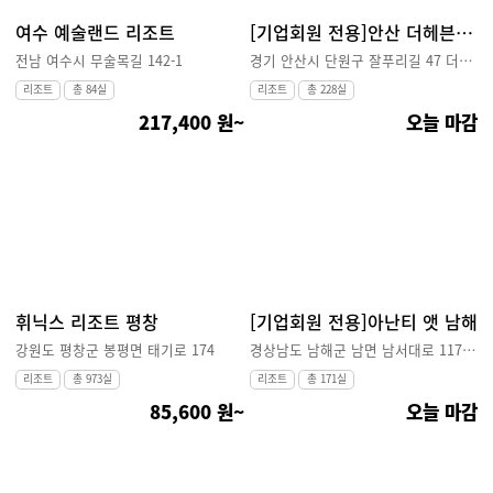
여수 예술랜드 리조트
[기업회원 전용]안산 더헤븐 리조트
전남 여수시 무술목길 142-1
경기 안산시 단원구 잘푸리길 47 더헤븐 리조트
리조트
총 84실
리조트
총 228실
217,400 원~
오늘 마감
휘닉스 리조트 평창
[기업회원 전용]아난티 앳 남해
강원도 평창군 봉평면 태기로 174
경상남도 남해군 남면 남서대로 1179번길 40-109
리조트
총 973실
리조트
총 171실
85,600 원~
오늘 마감