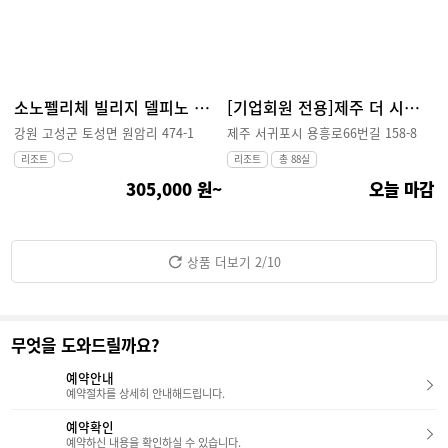
소노펠리체 빌리지 델피노 설악 소노호텔앤리조트
[기업회원 전용]제주 더 시에나 리조트
강원 고성군 토성면 원암리 474-1
제주 서귀포시 용흥로66번길 158-8
리조트
리조트
총 88실
305,000 원~
오늘 마감
상품 더보기
2
/10
무엇을 도와드릴까요?
예약안내
예약절차를 상세히 안내해드립니다.
예약확인
예약하신 내용을 확인하실 수 있습니다.