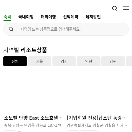
숙박
국내여행
해외여행
선박예약
레저할인
지역별
리조트상품
전체
서울
경기
인천
강원
소노벨 단양 East 소노호텔앤리조트
[기업회원 전용]탑스텐 동강시스타 리조트
충북 단양군 단양읍 삼봉로 187-17번
강원특별자치도 영월군 영월읍 사지막길 160