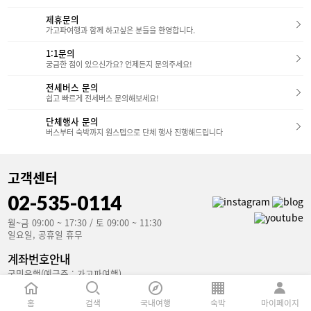
제휴문의
가고파여행과 함께 하고싶은 분들을 환영합니다.
1:1문의
궁금한 점이 있으신가요? 언제든지 문의주세요!
전세버스 문의
쉽고 빠르게 전세버스 문의해보세요!
단체행사 문의
버스부터 숙박까지 원스텝으로 단체 행사 진행해드립니다
고객센터
02-535-0114
월~금 09:00 ~ 17:30 / 토 09:00 ~ 11:30
일요일, 공휴일 휴무
계좌번호안내
국민은행(예금주 : 가고파여행)
853801-04-106907
홈
검색
국내여행
숙박
마이페이지