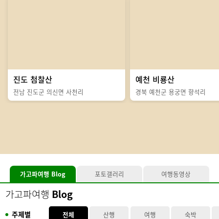
진도 첨찰산
예천 비룡산
전남 진도군 의신면 사천리
경북 예천군 용궁면 향석리
가고파여행
Blog
포토갤러리
여행동영상
가고파여행
Blog
주제별
전체
산행
여행
숙박