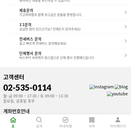
한 조명과 아트워크가 곳곳에 배치되어 있어마치
예약하신 내용을 확인하실 수 있습니다.
장 큰 매력은 아마 오션뷰 욕조일 것입니다.바다를
갤러리에 온 듯한 느낌을 받을 수 있었습니다.​ 입구
보며 즐기는 반신욕은그야말로 완벽한 휴식이었습
에서부터 탁 트인 개방감이 느껴져,여행의 시작을
제휴문의
니다.​먼저 솔거동 객실 부터 살펴볼까요?​​​스마일 스
기분 좋게 열어주는 공간이었어요.​​​3. 객실 소개 웰
가고파여행과 함께 하고싶은 분들을 환영합니다.
위트(솔거동) 바닥에 깔린 돌과 붉은 커튼이 인상적
파크 호텔은 3층부터 8층까지 총 4가지 타입의 객
인 객실입니다.예술가의 작업실에 들어온 듯한 독
실을 운영하고 있습니다.​-> 스탠다드 더블 / 스탠다
1:1문의
특한 인테리어가 매력적이었구요,구조또한 처음 접
드 트윈 / 스위트룸 / 베리어프리룸​가족 단위 여행
궁금한 점이 있으신가요? 언제든지 문의주세요!
하는 느낌이라 신선했습니다.​​슈페리어 스위트(솔
객이 많음에도 패밀리룸이 따로 없다는 점은 조금
거동) 슈페리어 스위트는 복층 구조로 되어있어 층
아쉬웠습니다.​하지만 스탠다드 객실에 싱글 베드를
고가 높고,창가 벤치에 앉아 바다와 산을 동시에 감
전세버스 문의
추가해 패밀리처럼 이용할 수 있도록 보완이 되어
상할 수 있습니다.스마일 스위트와 구조는 같지만
쉽고 빠르게 전세버스 문의해보세요!
있었습니다.​​​스탠다드 더블룸 (약 32㎡) - 구성: 더
층고의 차이가 있어 좀 더 쾌적한 느낌이 드는 차이
블 침대 1개 - 인테리어: 트윈과 비슷한 우드톤이지
가 있었습니다.​다음으로는 아비지동의 객실을 살펴
단체행사 문의
만, 더 아늑한 느낌- 특징: 커플 투숙객에게 인기- 욕
보겠습니다!​​스마일 스위트(아비지동) 넓은 통창으
실: 깔끔한 화이트톤, 샤워부스 분리 / 친환경 다회
버스부터 숙박까지 원스텝으로 단체 행사 진행해드립니다
로 햇살이 가득 들어오고,깔끔하고 시원한 분위기
용 어메니티 비치 스탠다드 트윈룸 (약 26㎡) - 구
가 좋았습니다.솔거동의 스마일 스위트와 비교해
성: 싱글 침대 2개 - 인테리어: 따뜻한 우드톤 + 아
봤을때크기는 작았지만확실하게 보이는 오션뷰와
담한 조명- 특징: 창가 쪽에 작은 테이블과 의자가
컴팩트한 구조는 확실히 매리트가 있었습니다.​​프레
있어 티타임을 즐기기 좋음​​​스위트룸 (약 65㎡) - 구
고객센터
지덴셜 스위트(아비지동) 1층의 넓은 거실 공간은
성: 거실 + 침실 분리 구조- 거실: 넓은 소파와 TV,
편안한 휴식을,계단을 따라 올라가는 2층 침실은아
차를 즐길 수 있는 테이블 구비- 침실: 고급스러운
02-535-0114
늑한 휴식을 제공합니다.침대에 누워서도,창가에
아트워크와 은은한 조명, 포근한 침구- 욕실: 블랙&
앉아서도탁 트인 바다를 조망할 수 있는 점은마음
그레이 톤의 세련된 인테리어 - 더블 세면대 (커플·
을 편하게 만들어줍니다.넓은 공간과 프라이빗한
월~금 09:00 ~ 17:30 / 토 09:00 ~ 11:30
가족 이용 시 편리)- 별도의 샤워부스- 대형 욕조 (온
구조가족과 함께 특별한 시간을 보내고 싶은 분들
일요일, 공휴일 휴무
천과 함께 즐기면 완벽한 힐링)​​-> 넓은 공간과 고급
께좋은 선택이 될 것 같습니다.3. 하슬라 아트 뮤지
스러운 분위기를 원하는 분들께 적합했습니다.가족
엄 관람 후기하슬라 뮤지엄 호텔에 머문다면, 호텔
여행이나 장기 투숙객에게도 만족도가 높을 것 같
계좌번호안내
과 이어진 하슬라 아트 뮤지엄을 빼놓을 수 없죠. 4
아요. 객실 퀄리티는 동급 호텔 대비 상당히 만족스
국민은행(예금주 : 가고파여행)
개의 실내 전시관과 드넓은 야외 조각 공원으로 이
러웠구요침구 상태도 청결했고 매트리스의 탄탄함
루어저 있습니다. 하슬라 아트월드 방문 꿀팁!​​- 관
853801-04-106907
덕분에 숙면을 취할 수 있었습니다.방음도 잘 되어
람 시간 : 오전 9시 ~ 오후 6시(연중무휴)​- 주의사항
홈
검색
국내여행
숙박
마이페이지
외부 소음이 거의 들리지 않았고전체적인 청결 관
: 계단이 많아 유모차 이용이 불편할 수 있습니다.