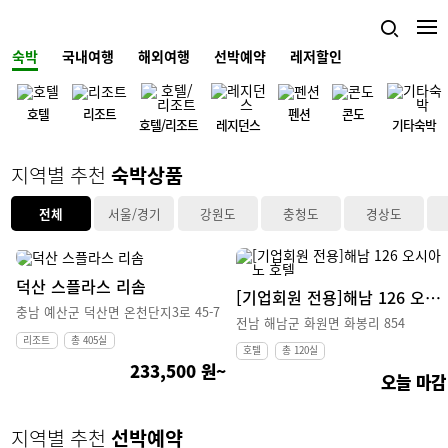
03 / 05
숙박
국내여행
해외여행
선박예약
레저할인
호텔
리조트
펜션
콘도
호텔/리조트
레지던스
기타숙박
지역별 추천
숙박상품
전체
서울/경기
강원도
충청도
경상도
덕산 스플라스 리솜
[기업회원 전용]해남 126 오시아노 호텔
충남 예산군 덕산면 온천단지3로 45-7
전남 해남군 화원면 화봉리 854
리조트
총 405실
호텔
총 120실
233,500 원~
오늘 마감
지역별 추천
선박예약