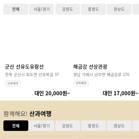
전체
서울/경기
강원도
충청도
경상도
군산 선유도유람선
해금강 선상관광
전북 군산시 옥도면 선유북길 37
경남 거제시 남부면 해금강로 270
선박예약
선박예약
대인 20,000원~
대인 17,000원~
함께해요!
산과여행
전체
서울/경기
강원도
충청도
경상도