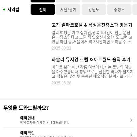
지역별
전체
서울/경기
강원도
충청도
고창 웰파크호텔 & 석정온천휴스파 방문기
멀리 여행은 가고 싶지만,왕복 6시간이 넘는 운전
은 부담스럽다고 느낀 적 있으신가요?​저도 그런 고
민을 하던 중,서울에서 약 3시간이면 도착할 수 있
는고창 웰파크 호텔을 다녀왔습니다.​이번 포스팅에
2025-09-22
서는 웰파크 호텔과 함께 즐길 수 있는 주변 관광지,
객실, 부대시설, 그리고 하이라이트인 석정온천 휴
하슬라 뮤지엄 호텔 & 아트월드 솔직 후기
스파까지자세히 소개해드릴게요!1. 웰파크 시티 소
개 & 주변 관광지웰파크 호텔은 2025년 4월 19일
바다를 보러 떠난 강릉 여행에서,저는 뜻밖의 예술
웰파크 시티에 오픈했습니다. 웰파크 시티는 국내
을 마주했습니다.창밖으로는 잔잔한 바다가 펼쳐지
유일의 게르마늄 온천(석정온천)과편백나무 숲을
고,객실은 낯선 듯 독특한 예술적인 분위기로 가득
품고 있는 복합 힐링 단지인데요. 호텔 외에도 리조
했죠.오늘은 강릉의 옛 지명을 품은 특별한 공간,하
트, 요양병원, 골프장(18홀 규모)까지 운영되고 있
2025-08-28
슬라 뮤지엄 호텔과 하슬라 아트 뮤지엄을직접 방
어휴식과 여가를 동시에 즐길 수 있는 공간이었습
문한 후기를 자세하게 소개해 드리겠습니다~"하슬
니다.​​ - 청보리밭 축제- 선운사 - 상하농원 - 동호해
라 뮤지엄 호텔, 예술 속에서 머무는 특별한 하
수욕장​등 다양한 관광지가 가까워 여행 온 보람을
루"1. 외관, 로비 하슬라 뮤지엄 호텔은 일반적인
충분히 느낄 수 있었습니다.​​​2. 웰파크 호텔 체크
호텔과는 조금 다른 모습입니다.솔거동과 아비지동
인 & 로비 웰파크 호텔의 체크인 시간은 오후 3시,
무엇을 도와드릴까요?
두 개의 건물로 나뉘어 있는데요.모든 객실이 오션
체크아웃은 오전 11시입니다.​성수기 주말에는 체
뷰이지만,뮤지엄과 가까운 곳은 솔거동,좀 더 탁 트
크인 대기 인원이 많을 수 있으니,조금 여유 있게 도
인 바다를 만끽하고 싶다면 아비지동을 추천드립니
예약안내
착하시것이 좋구요,체크인은 로비 1층 리셉션 데스
다. 로비에 들어서면 고요하고 차분한 분위기가 느
예약절차를 상세히 안내해드립니다.
크에서 진행됩니다.​로비 자체는 굉장히 인상적이었
껴지는데요. 화려함보다는 오랜 시간의 흔적과 고
습니다.높은 천장, 따뜻한 우드톤 인테리어, 대리석
유한 온도를 담고 있는 공간이었습니다.2. 솔거동
예약확인
바닥이 어우러져 세련된 분위기를 주었구요, 독특
과 아비지동의 객실 하슬라 뮤지엄 호텔 객실의 가