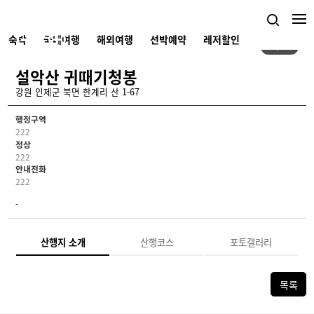
숙박
국내여행
해외여행
선박예약
레저할인
1/4
설악산 귀때기청봉
강원 인제군 북면 한계리 산 1-67
행정구역
222
정상
222
안내전화
222
-
산행지 소개
산행코스
포토갤러리
목록