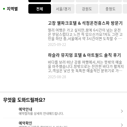
지역별
전체
서울/경기
강원도
충청도
고창 웰파크호텔 & 석정온천휴스파 방문기
멀리 여행은 가고 싶지만,왕복 6시간이 넘는 운전
은 부담스럽다고 느낀 적 있으신가요?​저도 그런 고
민을 하던 중,서울에서 약 3시간이면 도착할 수 있
는고창 웰파크 호텔을 다녀왔습니다.​이번 포스팅에
2025-09-22
서는 웰파크 호텔과 함께 즐길 수 있는 주변 관광지,
객실, 부대시설, 그리고 하이라이트인 석정온천 휴
하슬라 뮤지엄 호텔 & 아트월드 솔직 후기
스파까지자세히 소개해드릴게요!1. 웰파크 시티 소
개 & 주변 관광지웰파크 호텔은 2025년 4월 19일
바다를 보러 떠난 강릉 여행에서,저는 뜻밖의 예술
웰파크 시티에 오픈했습니다. 웰파크 시티는 국내
을 마주했습니다.창밖으로는 잔잔한 바다가 펼쳐지
유일의 게르마늄 온천(석정온천)과편백나무 숲을
고,객실은 낯선 듯 독특한 예술적인 분위기로 가득
품고 있는 복합 힐링 단지인데요. 호텔 외에도 리조
했죠.오늘은 강릉의 옛 지명을 품은 특별한 공간,하
트, 요양병원, 골프장(18홀 규모)까지 운영되고 있
2025-08-28
슬라 뮤지엄 호텔과 하슬라 아트 뮤지엄을직접 방
어휴식과 여가를 동시에 즐길 수 있는 공간이었습
문한 후기를 자세하게 소개해 드리겠습니다~"하슬
니다.​​ - 청보리밭 축제- 선운사 - 상하농원 - 동호해
라 뮤지엄 호텔, 예술 속에서 머무는 특별한 하
수욕장​등 다양한 관광지가 가까워 여행 온 보람을
루"1. 외관, 로비 하슬라 뮤지엄 호텔은 일반적인
충분히 느낄 수 있었습니다.​​​2. 웰파크 호텔 체크
호텔과는 조금 다른 모습입니다.솔거동과 아비지동
인 & 로비 웰파크 호텔의 체크인 시간은 오후 3시,
무엇을 도와드릴까요?
두 개의 건물로 나뉘어 있는데요.모든 객실이 오션
체크아웃은 오전 11시입니다.​성수기 주말에는 체
뷰이지만,뮤지엄과 가까운 곳은 솔거동,좀 더 탁 트
크인 대기 인원이 많을 수 있으니,조금 여유 있게 도
인 바다를 만끽하고 싶다면 아비지동을 추천드립니
예약안내
착하시것이 좋구요,체크인은 로비 1층 리셉션 데스
다. 로비에 들어서면 고요하고 차분한 분위기가 느
예약절차를 상세히 안내해드립니다.
크에서 진행됩니다.​로비 자체는 굉장히 인상적이었
껴지는데요. 화려함보다는 오랜 시간의 흔적과 고
습니다.높은 천장, 따뜻한 우드톤 인테리어, 대리석
유한 온도를 담고 있는 공간이었습니다.2. 솔거동
예약확인
바닥이 어우러져 세련된 분위기를 주었구요, 독특
과 아비지동의 객실 하슬라 뮤지엄 호텔 객실의 가