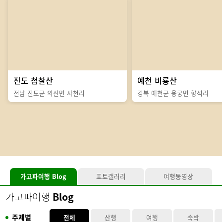
진도 첨찰산
예천 비룡산
전남 진도군 의신면 사천리
경북 예천군 용궁면 향석리
가고파여행
Blog
포토갤러리
여행동영상
가고파여행
Blog
주제별
전체
산행
여행
숙박