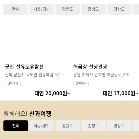
전체
서울/경기
강원도
충청도
경상도
군산 선유도유람선
해금강 선상관광
전북 군산시 옥도면 선유북길 37
경남 거제시 남부면 해금강로 270
선박예약
선박예약
대인 20,000원~
대인 17,000원~
함께해요!
산과여행
전체
서울/경기
강원도
충청도
경상도