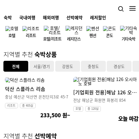
03 / 05
숙박
국내여행
해외여행
선박예약
레저할인
호텔
리조트
펜션
콘도
호텔/리조트
레지던스
기타숙박
지역별 추천
숙박상품
전체
서울/경기
강원도
충청도
경상도
덕산 스플라스 리솜
[기업회원 전용]해남 126 오시아노 호텔
충남 예산군 덕산면 온천단지3로 45-7
전남 해남군 화원면 화봉리 854
리조트
총 405실
호텔
총 120실
233,500 원~
오늘 마감
지역별 추천
선박예약