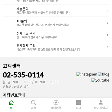
한 조명과 아트워크가 곳곳에 배치되어 있어마치
예약하신 내용을 확인하실 수 있습니다.
장 큰 매력은 아마 오션뷰 욕조일 것입니다.바다를
갤러리에 온 듯한 느낌을 받을 수 있었습니다.​ 입구
보며 즐기는 반신욕은그야말로 완벽한 휴식이었습
에서부터 탁 트인 개방감이 느껴져,여행의 시작을
제휴문의
니다.​먼저 솔거동 객실 부터 살펴볼까요?​​​스마일 스
기분 좋게 열어주는 공간이었어요.​​​3. 객실 소개 웰
가고파여행과 함께 하고싶은 분들을 환영합니다.
위트(솔거동) 바닥에 깔린 돌과 붉은 커튼이 인상적
파크 호텔은 3층부터 8층까지 총 4가지 타입의 객
인 객실입니다.예술가의 작업실에 들어온 듯한 독
실을 운영하고 있습니다.​-> 스탠다드 더블 / 스탠다
1:1문의
특한 인테리어가 매력적이었구요,구조또한 처음 접
드 트윈 / 스위트룸 / 베리어프리룸​가족 단위 여행
궁금한 점이 있으신가요? 언제든지 문의주세요!
하는 느낌이라 신선했습니다.​​슈페리어 스위트(솔
객이 많음에도 패밀리룸이 따로 없다는 점은 조금
거동) 슈페리어 스위트는 복층 구조로 되어있어 층
아쉬웠습니다.​하지만 스탠다드 객실에 싱글 베드를
고가 높고,창가 벤치에 앉아 바다와 산을 동시에 감
전세버스 문의
추가해 패밀리처럼 이용할 수 있도록 보완이 되어
상할 수 있습니다.스마일 스위트와 구조는 같지만
쉽고 빠르게 전세버스 문의해보세요!
있었습니다.​​​스탠다드 더블룸 (약 32㎡) - 구성: 더
층고의 차이가 있어 좀 더 쾌적한 느낌이 드는 차이
블 침대 1개 - 인테리어: 트윈과 비슷한 우드톤이지
가 있었습니다.​다음으로는 아비지동의 객실을 살펴
단체행사 문의
만, 더 아늑한 느낌- 특징: 커플 투숙객에게 인기- 욕
보겠습니다!​​스마일 스위트(아비지동) 넓은 통창으
실: 깔끔한 화이트톤, 샤워부스 분리 / 친환경 다회
버스부터 숙박까지 원스텝으로 단체 행사 진행해드립니다
로 햇살이 가득 들어오고,깔끔하고 시원한 분위기
용 어메니티 비치 스탠다드 트윈룸 (약 26㎡) - 구
가 좋았습니다.솔거동의 스마일 스위트와 비교해
성: 싱글 침대 2개 - 인테리어: 따뜻한 우드톤 + 아
봤을때크기는 작았지만확실하게 보이는 오션뷰와
담한 조명- 특징: 창가 쪽에 작은 테이블과 의자가
컴팩트한 구조는 확실히 매리트가 있었습니다.​​프레
있어 티타임을 즐기기 좋음​​​스위트룸 (약 65㎡) - 구
고객센터
지덴셜 스위트(아비지동) 1층의 넓은 거실 공간은
성: 거실 + 침실 분리 구조- 거실: 넓은 소파와 TV,
편안한 휴식을,계단을 따라 올라가는 2층 침실은아
차를 즐길 수 있는 테이블 구비- 침실: 고급스러운
02-535-0114
늑한 휴식을 제공합니다.침대에 누워서도,창가에
아트워크와 은은한 조명, 포근한 침구- 욕실: 블랙&
앉아서도탁 트인 바다를 조망할 수 있는 점은마음
그레이 톤의 세련된 인테리어 - 더블 세면대 (커플·
을 편하게 만들어줍니다.넓은 공간과 프라이빗한
월~금 09:00 ~ 17:30 / 토 09:00 ~ 11:30
가족 이용 시 편리)- 별도의 샤워부스- 대형 욕조 (온
구조가족과 함께 특별한 시간을 보내고 싶은 분들
일요일, 공휴일 휴무
천과 함께 즐기면 완벽한 힐링)​​-> 넓은 공간과 고급
께좋은 선택이 될 것 같습니다.3. 하슬라 아트 뮤지
스러운 분위기를 원하는 분들께 적합했습니다.가족
엄 관람 후기하슬라 뮤지엄 호텔에 머문다면, 호텔
여행이나 장기 투숙객에게도 만족도가 높을 것 같
계좌번호안내
과 이어진 하슬라 아트 뮤지엄을 빼놓을 수 없죠. 4
아요. 객실 퀄리티는 동급 호텔 대비 상당히 만족스
국민은행(예금주 : 가고파여행)
개의 실내 전시관과 드넓은 야외 조각 공원으로 이
러웠구요침구 상태도 청결했고 매트리스의 탄탄함
루어저 있습니다. 하슬라 아트월드 방문 꿀팁!​​- 관
853801-04-106907
덕분에 숙면을 취할 수 있었습니다.방음도 잘 되어
람 시간 : 오전 9시 ~ 오후 6시(연중무휴)​- 주의사항
홈
검색
국내여행
숙박
마이페이지
외부 소음이 거의 들리지 않았고전체적인 청결 관
: 계단이 많아 유모차 이용이 불편할 수 있습니다.