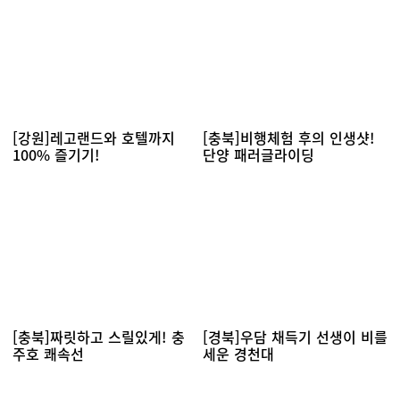
[강원]레고랜드와 호텔까지
[충북]비행체험 후의 인생샷!
100% 즐기기!
단양 패러글라이딩
[충북]짜릿하고 스릴있게! 충
[경북]우담 채득기 선생이 비를
주호 쾌속선
세운 경천대