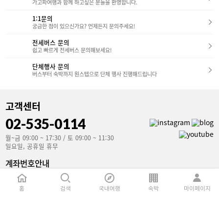
가고파여행과 함께 하고싶은 분들을 환영합니다.
1:1문의
궁금한 점이 있으신가요? 언제든지 문의주세요!
전세버스 문의
쉽고 빠르게 전세버스 문의해보세요!
단체행사 문의
버스부터 숙박까지 원스텝으로 단체 행사 진행해드립니다
고객센터
02-535-0114
월~금 09:00 ~ 17:30 / 토 09:00 ~ 11:30
일요일, 공휴일 휴무
계좌번호안내
국민은행(예금주 : 가고파여행)
853801-04-106907
홈
검색
국내여행
숙박
마이페이지