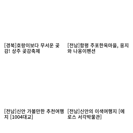
[경북]호랑이보다 무서운 곶
[전남]함평 주포한옥마을, 웅지
감! 상주 곶감축제
와 나옹이펜션
[전남]신안 가볼만한 추천여행
[전남]신안의 이색여행지 [에
지 [1004대교]
로스 서각박물관]