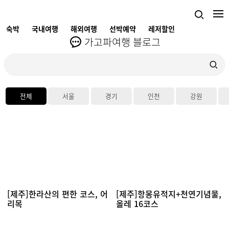
숙박
국내여행
해외여행
선박예약
레저할인
가고파여행 블로그
전체
서울
경기
인천
강원
[제주]한라산의 편한 코스, 어
[제주]항몽유적지+천연기념물,
리목
올레 16코스