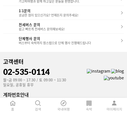
가고파여행과 함께 하고싶은 분들을 환영합니다.
1:1문의
궁금한 점이 있으신가요? 언제든지 문의주세요!
전세버스 문의
쉽고 빠르게 전세버스 문의해보세요!
단체행사 문의
버스부터 숙박까지 원스텝으로 단체 행사 진행해드립니다
고객센터
02-535-0114
월~금 09:00 ~ 17:30 / 토 09:00 ~ 11:30
일요일, 공휴일 휴무
계좌번호안내
국민은행(예금주 : 가고파여행)
853801-04-106907
홈
검색
국내여행
숙박
마이페이지