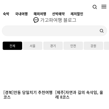
숙박
국내여행
해외여행
선박예약
레저할인
가고파여행 블로그
전체
서울
경기
인천
강원
[경북]안동 당일치기 추천여행
[제주]자연과 길의 속삭임, 올
코스
레 8코스