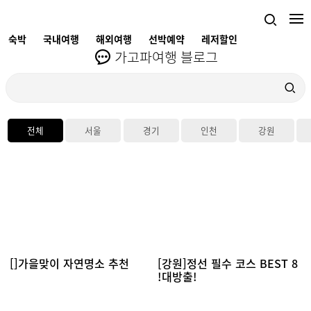
숙박
국내여행
해외여행
선박예약
레저할인
가고파여행 블로그
전체
서울
경기
인천
강원
[]가을맞이 자연명소 추천
[강원]정선 필수 코스 BEST 8
!대방출!