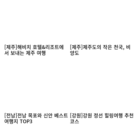
[제주]해비치 호텔&리조트에
[제주]제주도의 작은 천국, 비
서 보내는 제주 여행
양도
[전남]전남 목포와 신안 베스트
[강원]강원 정선 힐링여행 추천
여행지 TOP3
코스