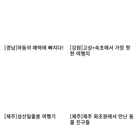
[경남]하동의 매력에 빠지다!
[강원]고성+속초에서 가장 핫
한 여행지
[제주]성산일출봉 여행기
[제주]제주 화조원에서 만난 동
물 친구들