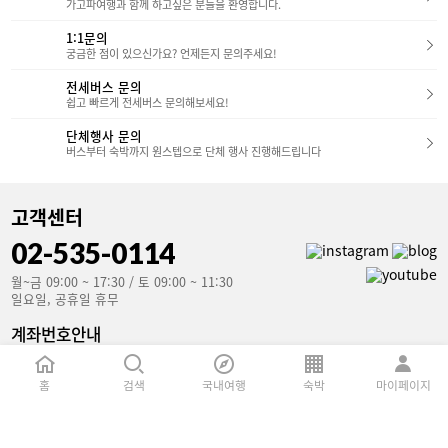
가고파여행과 함께 하고싶은 분들을 환영합니다.
1:1문의
궁금한 점이 있으신가요? 언제든지 문의주세요!
전세버스 문의
쉽고 빠르게 전세버스 문의해보세요!
단체행사 문의
버스부터 숙박까지 원스텝으로 단체 행사 진행해드립니다
고객센터
02-535-0114
월~금 09:00 ~ 17:30 / 토 09:00 ~ 11:30
일요일, 공휴일 휴무
계좌번호안내
국민은행(예금주 : 가고파여행)
853801-04-106907
홈
검색
국내여행
숙박
마이페이지