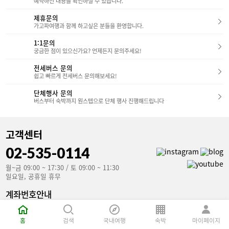
한 조명과 아트워크가 곳곳에 배치되어 있어마치
예약하신 내용을 확인하실 수 있습니다.
장 큰 매력은 아마 오션뷰 욕조일 것입니다.바다를
갤러리에 온 듯한 느낌을 받을 수 있었습니다.​ 입구
보며 즐기는 반신욕은그야말로 완벽한 휴식이었습
에서부터 탁 트인 개방감이 느껴져,여행의 시작을
제휴문의
니다.​먼저 솔거동 객실 부터 살펴볼까요?​​​스마일 스
기분 좋게 열어주는 공간이었어요.​​​3. 객실 소개 웰
가고파여행과 함께 하고싶은 분들을 환영합니다.
위트(솔거동) 바닥에 깔린 돌과 붉은 커튼이 인상적
파크 호텔은 3층부터 8층까지 총 4가지 타입의 객
인 객실입니다.예술가의 작업실에 들어온 듯한 독
실을 운영하고 있습니다.​-> 스탠다드 더블 / 스탠다
1:1문의
특한 인테리어가 매력적이었구요,구조또한 처음 접
드 트윈 / 스위트룸 / 베리어프리룸​가족 단위 여행
궁금한 점이 있으신가요? 언제든지 문의주세요!
하는 느낌이라 신선했습니다.​​슈페리어 스위트(솔
객이 많음에도 패밀리룸이 따로 없다는 점은 조금
거동) 슈페리어 스위트는 복층 구조로 되어있어 층
아쉬웠습니다.​하지만 스탠다드 객실에 싱글 베드를
고가 높고,창가 벤치에 앉아 바다와 산을 동시에 감
전세버스 문의
추가해 패밀리처럼 이용할 수 있도록 보완이 되어
상할 수 있습니다.스마일 스위트와 구조는 같지만
쉽고 빠르게 전세버스 문의해보세요!
있었습니다.​​​스탠다드 더블룸 (약 32㎡) - 구성: 더
층고의 차이가 있어 좀 더 쾌적한 느낌이 드는 차이
블 침대 1개 - 인테리어: 트윈과 비슷한 우드톤이지
가 있었습니다.​다음으로는 아비지동의 객실을 살펴
단체행사 문의
만, 더 아늑한 느낌- 특징: 커플 투숙객에게 인기- 욕
보겠습니다!​​스마일 스위트(아비지동) 넓은 통창으
실: 깔끔한 화이트톤, 샤워부스 분리 / 친환경 다회
버스부터 숙박까지 원스텝으로 단체 행사 진행해드립니다
로 햇살이 가득 들어오고,깔끔하고 시원한 분위기
용 어메니티 비치 스탠다드 트윈룸 (약 26㎡) - 구
가 좋았습니다.솔거동의 스마일 스위트와 비교해
성: 싱글 침대 2개 - 인테리어: 따뜻한 우드톤 + 아
봤을때크기는 작았지만확실하게 보이는 오션뷰와
담한 조명- 특징: 창가 쪽에 작은 테이블과 의자가
컴팩트한 구조는 확실히 매리트가 있었습니다.​​프레
있어 티타임을 즐기기 좋음​​​스위트룸 (약 65㎡) - 구
고객센터
지덴셜 스위트(아비지동) 1층의 넓은 거실 공간은
성: 거실 + 침실 분리 구조- 거실: 넓은 소파와 TV,
편안한 휴식을,계단을 따라 올라가는 2층 침실은아
차를 즐길 수 있는 테이블 구비- 침실: 고급스러운
02-535-0114
늑한 휴식을 제공합니다.침대에 누워서도,창가에
아트워크와 은은한 조명, 포근한 침구- 욕실: 블랙&
앉아서도탁 트인 바다를 조망할 수 있는 점은마음
그레이 톤의 세련된 인테리어 - 더블 세면대 (커플·
을 편하게 만들어줍니다.넓은 공간과 프라이빗한
월~금 09:00 ~ 17:30 / 토 09:00 ~ 11:30
가족 이용 시 편리)- 별도의 샤워부스- 대형 욕조 (온
구조가족과 함께 특별한 시간을 보내고 싶은 분들
일요일, 공휴일 휴무
천과 함께 즐기면 완벽한 힐링)​​-> 넓은 공간과 고급
께좋은 선택이 될 것 같습니다.3. 하슬라 아트 뮤지
스러운 분위기를 원하는 분들께 적합했습니다.가족
엄 관람 후기하슬라 뮤지엄 호텔에 머문다면, 호텔
여행이나 장기 투숙객에게도 만족도가 높을 것 같
계좌번호안내
과 이어진 하슬라 아트 뮤지엄을 빼놓을 수 없죠. 4
아요. 객실 퀄리티는 동급 호텔 대비 상당히 만족스
국민은행(예금주 : 가고파여행)
개의 실내 전시관과 드넓은 야외 조각 공원으로 이
러웠구요침구 상태도 청결했고 매트리스의 탄탄함
루어저 있습니다. 하슬라 아트월드 방문 꿀팁!​​- 관
853801-04-106907
덕분에 숙면을 취할 수 있었습니다.방음도 잘 되어
람 시간 : 오전 9시 ~ 오후 6시(연중무휴)​- 주의사항
홈
검색
국내여행
숙박
마이페이지
외부 소음이 거의 들리지 않았고전체적인 청결 관
: 계단이 많아 유모차 이용이 불편할 수 있습니다.