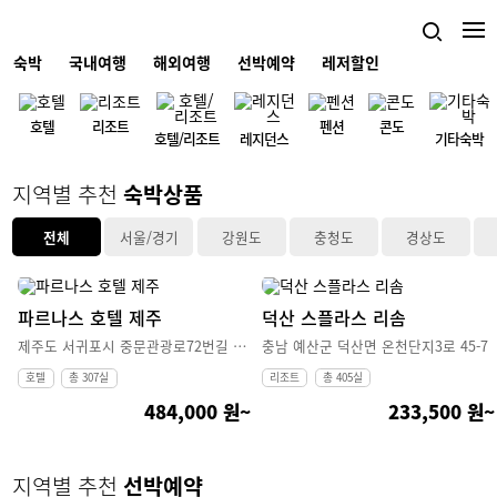
03 / 05
숙박
국내여행
해외여행
선박예약
레저할인
호텔
리조트
펜션
콘도
호텔/리조트
레지던스
기타숙박
지역별 추천
숙박상품
전체
서울/경기
강원도
충청도
경상도
파르나스 호텔 제주
덕산 스플라스 리솜
제주도 서귀포시 중문관광로72번길 100
충남 예산군 덕산면 온천단지3로 45-7
호텔
총 307실
리조트
총 405실
484,000 원~
233,500 원~
지역별 추천
선박예약