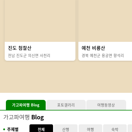
진도 첨찰산
예천 비룡산
전남 진도군 의신면 사천리
경북 예천군 용궁면 향석리
가고파여행
Blog
포토갤러리
여행동영상
가고파여행
Blog
주제별
전체
산행
여행
숙박