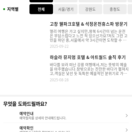
지역별
전체
서울/경기
강원도
충청도
고창 웰파크호텔 & 석정온천휴스파 방문기
멀리 여행은 가고 싶지만,왕복 6시간이 넘는 운전
은 부담스럽다고 느낀 적 있으신가요?​저도 그런 고
민을 하던 중,서울에서 약 3시간이면 도착할 수 있
는고창 웰파크 호텔을 다녀왔습니다.​이번 포스팅에
2025-09-22
서는 웰파크 호텔과 함께 즐길 수 있는 주변 관광지,
객실, 부대시설, 그리고 하이라이트인 석정온천 휴
하슬라 뮤지엄 호텔 & 아트월드 솔직 후기
스파까지자세히 소개해드릴게요!1. 웰파크 시티 소
개 & 주변 관광지웰파크 호텔은 2025년 4월 19일
바다를 보러 떠난 강릉 여행에서,저는 뜻밖의 예술
웰파크 시티에 오픈했습니다. 웰파크 시티는 국내
을 마주했습니다.창밖으로는 잔잔한 바다가 펼쳐지
유일의 게르마늄 온천(석정온천)과편백나무 숲을
고,객실은 낯선 듯 독특한 예술적인 분위기로 가득
품고 있는 복합 힐링 단지인데요. 호텔 외에도 리조
했죠.오늘은 강릉의 옛 지명을 품은 특별한 공간,하
트, 요양병원, 골프장(18홀 규모)까지 운영되고 있
2025-08-28
슬라 뮤지엄 호텔과 하슬라 아트 뮤지엄을직접 방
어휴식과 여가를 동시에 즐길 수 있는 공간이었습
문한 후기를 자세하게 소개해 드리겠습니다~"하슬
니다.​​ - 청보리밭 축제- 선운사 - 상하농원 - 동호해
라 뮤지엄 호텔, 예술 속에서 머무는 특별한 하
수욕장​등 다양한 관광지가 가까워 여행 온 보람을
루"1. 외관, 로비 하슬라 뮤지엄 호텔은 일반적인
충분히 느낄 수 있었습니다.​​​2. 웰파크 호텔 체크
호텔과는 조금 다른 모습입니다.솔거동과 아비지동
인 & 로비 웰파크 호텔의 체크인 시간은 오후 3시,
무엇을 도와드릴까요?
두 개의 건물로 나뉘어 있는데요.모든 객실이 오션
체크아웃은 오전 11시입니다.​성수기 주말에는 체
뷰이지만,뮤지엄과 가까운 곳은 솔거동,좀 더 탁 트
크인 대기 인원이 많을 수 있으니,조금 여유 있게 도
인 바다를 만끽하고 싶다면 아비지동을 추천드립니
예약안내
착하시것이 좋구요,체크인은 로비 1층 리셉션 데스
다. 로비에 들어서면 고요하고 차분한 분위기가 느
예약절차를 상세히 안내해드립니다.
크에서 진행됩니다.​로비 자체는 굉장히 인상적이었
껴지는데요. 화려함보다는 오랜 시간의 흔적과 고
습니다.높은 천장, 따뜻한 우드톤 인테리어, 대리석
유한 온도를 담고 있는 공간이었습니다.2. 솔거동
예약확인
바닥이 어우러져 세련된 분위기를 주었구요, 독특
과 아비지동의 객실 하슬라 뮤지엄 호텔 객실의 가