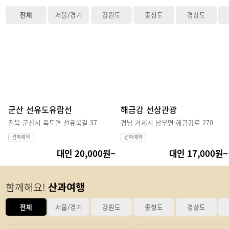
전체
서울/경기
강원도
충청도
경상도
군산 선유도유람선
해금강 선상관광
전북 군산시 옥도면 선유북길 37
경남 거제시 남부면 해금강로 270
선박예약
선박예약
대인 20,000원~
대인 17,000원~
함께해요!
산과여행
전체
서울/경기
강원도
충청도
경상도